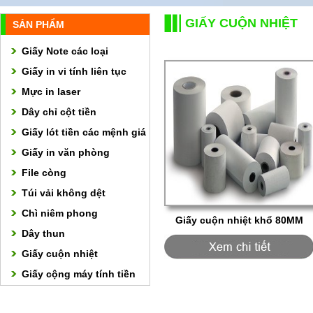
GIẤY CUỘN NHIỆT
SẢN PHẨM
Giấy Note các loại
Giấy in vi tính liên tục
Mực in laser
Dây chỉ cột tiền
Giấy lót tiền các mệnh giá
Giấy in văn phòng
File còng
Túi vải không dệt
Chì niêm phong
Giấy cuộn nhiệt khổ 80MM
Dây thun
Giấy cuộn nhiệt
Giấy cộng máy tính tiền